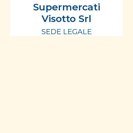
Supermercati
Visotto Srl
SEDE LEGALE
Via Cherso, 16/A
31045 Motta di Livenza (TV)
T.
+39 0422 861121
F. +39 0422 861644
info@supermercativisotto.it
P.IVA/C.F. 00321150260;
Numero R.E.A. TV 116934
Capitale sociale: € 504.000 i.v.