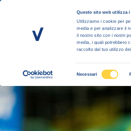
Salta
al
Questo sito web utilizza i
contenuto
Utilizziamo i cookie per pe
VOLANTINO
SPESA ONLINE
principale
media e per analizzare il n
il nostro sito con i nostri 
media, i quali potrebbero c
raccolto dal tuo utilizzo dei
Selezione
Necessari
del
consenso